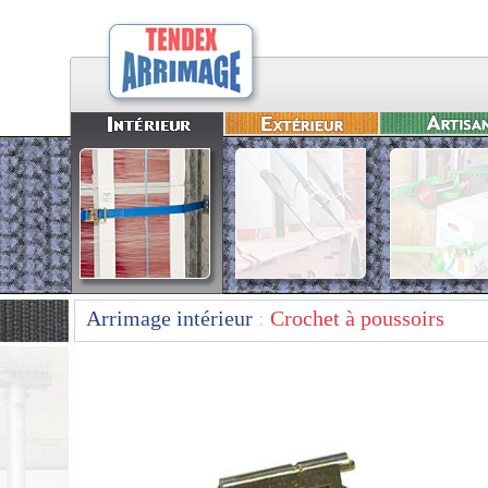
Arrimage intérieur
:
Crochet à poussoirs