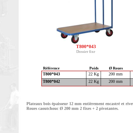
T800*043
Dossier fixe
Référence
Poids
Ø Roues
T800*043
22 Kg
200 mm
T800*042
22 Kg
200 mm
Plateaux bois épaisseur 12 mm entièrement encastré et rive
Roues caoutchouc Ø 200 mm 2 fixes + 2 pivotantes.