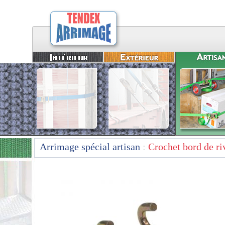
Arrimage spécial artisan
:
Crochet bord de ri