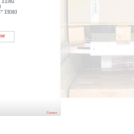
“
T1502
3
€“
T0503
PDF
Contact