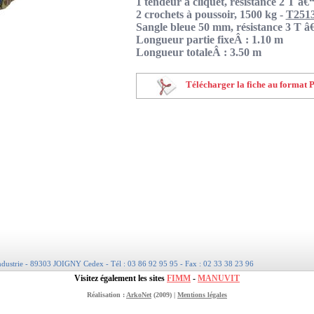
1 tendeur à cliquet, résistance 2 T â€
2 crochets à poussoir, 1500 kg -
T251
Sangle bleue 50 mm, résistance 3 T â
Longueur partie fixeÂ : 1.10 m
Longueur totaleÂ : 3.50 m
Télécharger la fiche au format 
Industrie - 89303 JOIGNY Cedex - Tél : 03 86 92 95 95 - Fax : 02 33 38 23 96
Visitez également les sites
FIMM
-
MANUVIT
Réalisation :
ArkoNet
(2009) |
Mentions légales